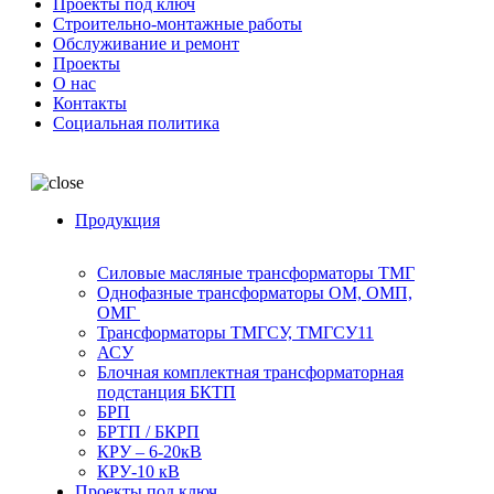
Проекты под ключ
Строительно-монтажные работы
Обслуживание и ремонт
Проекты
О нас
Контакты
Социальная политика
Продукция
Силовые масляные трансформаторы ТМГ
Однофазные трансформаторы ОМ, ОМП,
ОМГ
Трансформаторы ТМГСУ, ТМГСУ11
АСУ
Блочная комплектная трансформаторная
подстанция БКТП
БРП
БРТП / БКРП
КРУ – 6-20кВ
КРУ-10 кВ
Проекты под ключ