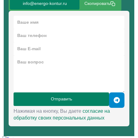
Температурный диапазон: -45°С…+40°С
info@energo-kontur.ru
Скопировать
Высота над уровнем моря: до 1000 м
Степень защиты: IP20
Отправить
Нажимая на кнопку, Вы даете
согласие на
обработку своих персональных данных