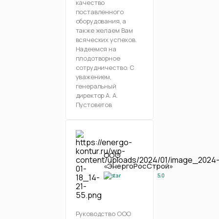
качество
поставленного
оборудования, а
также желаем Вам
всяческих успехов.
Надеемся на
плодотворное
сотрудничество. С
уважением,
генеральный
директор А. А.
Пустоветов
ООО
«ЭнергоРосСтрой»
5.0
Руководство ООО