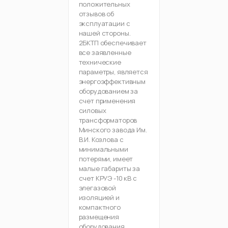
положительных
отзывов об
эксплуатации с
нашей стороны.
2БКТП обеспечивает
все заявленные
технические
параметры, является
энергоэффективным
оборудованием за
счет применения
силовых
трансформаторов
Минского завода Им.
В.И. Козлова с
минимальными
потерями, имеет
малые габариты за
счет КРУЭ -10 кВ с
элегазовой
изоляцией и
компактного
размещения
оборудования,