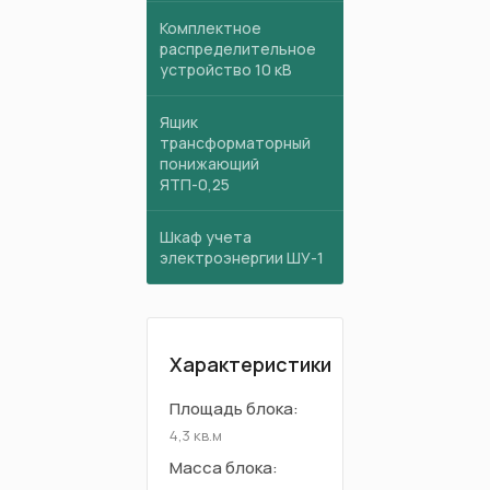
Комплектное
распределительное
устройство 10 кВ
Ящик
трансформаторный
понижающий
ЯТП-0,25
Шкаф учета
электроэнергии ШУ-1
Характеристики
Площадь блока:
4,3 кв.м
Масса блока: