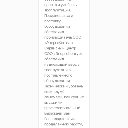
проста и удобна в
эксплуатации.
Производство и
поставку
оборудования
обеспечил
производитель ООО
«ЭнергоКонтур».
Сервисный центр
ООО «ЭнергоКонтур»
обеспечил
надлежащий ввод в
эксплуатацию
поставленного
оборудования.
Технический уровень
всех служб
отмечаем, как крайне
высокий и
профессиональный.
Выражаем Вам
благодарность за
проделанную работу,