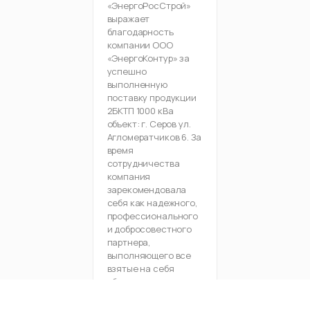
«ЭнергоРосСтрой»
выражает
благодарность
компании ООО
«ЭнергоКонтур» за
успешно
выполненную
поставку продукции
2БКТП 1000 кВа
объект: г. Серов ул.
Агломератчиков 6. За
время
сотрудничества
компания
зарекомендовала
себя как надежного,
профессионального
и добросовестного
партнера,
выполняющего все
взятые на себя
обязательства.
Отмечаем
оперативность