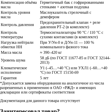
Компенсация объёма
Герметичный бак с гофрированными
масла
стенками + азотная подушка
Контроль уровня
Маслоуказатель стрелочный с
масла
демпфером
Предохранительный клапан + реле
Контроль давления
давления РТ-2 (в комплекте)
Контроль
Термосигнализаторы 90 °C / 110 °C с
температуры
сухими контактами (в комплекте)
Нагрузка нейтрали
При У/Ун-0 и Д/Ун-11 — 100 %
обмотки НН
номинального фазного тока
Масса масла
≈ 390–420 кг
58 дБ (по ГОСТ 11677-85 и ГОСТ 32144-
Уровень шума
2013)
Климатическое
У1 (–45…+40 °C) или УХЛ1 (–60…+40
исполнение
°C) по ГОСТ 15150-69
Гарантия
5 лет
*Допускается замена оборудования на аналогичное из числа
разрешенных к применению в ОАО «РЖД» и имеющих
декларации или сертификаты соответствия
Документация для данного товара отсутствует
Заинтересовал товар?