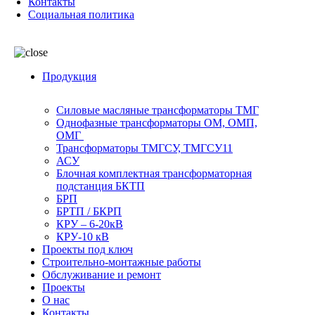
Контакты
Социальная политика
Продукция
Силовые масляные трансформаторы ТМГ
Однофазные трансформаторы ОМ, ОМП,
ОМГ
Трансформаторы ТМГСУ, ТМГСУ11
АСУ
Блочная комплектная трансформаторная
подстанция БКТП
БРП
БРТП / БКРП
КРУ – 6-20кВ
КРУ-10 кВ
Проекты под ключ
Строительно-монтажные работы
Обслуживание и ремонт
Проекты
О нас
Контакты