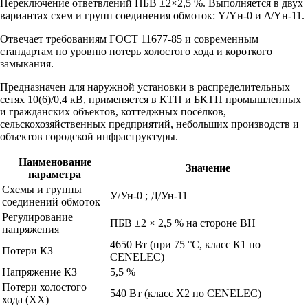
Переключение ответвлений ПБВ ±2×2,5 %. Выполняется в двух
вариантах схем и групп соединения обмоток: Y/Yн-0 и Δ/Yн-11.
Отвечает требованиям ГОСТ 11677-85 и современным
стандартам по уровню потерь холостого хода и короткого
замыкания.
Предназначен для наружной установки в распределительных
сетях 10(6)/0,4 кВ, применяется в КТП и БКТП промышленных
и гражданских объектов, коттеджных посёлков,
сельскохозяйственных предприятий, небольших производств и
объектов городской инфраструктуры.
Наименование
Значение
параметра
Схемы и группы
У/Ун-0 ; Д/Ун-11
соединений обмоток
Регулирование
ПБВ ±2 × 2,5 % на стороне ВН
напряжения
4650 Вт (при 75 °C, класс К1 по
Потери КЗ
CENELEC)
Напряжение КЗ
5,5 %
Потери холостого
540 Вт (класс Х2 по CENELEC)
хода (ХХ)