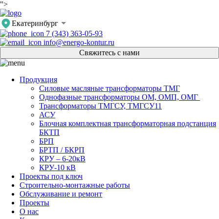
">
Екатеринбург
7 (343) 363-05-93
info@energo-kontur.ru
Свяжитесь с нами
Продукция
Силовые масляные трансформаторы ТМГ
Однофазные трансформаторы ОМ, ОМП, ОМГ
Трансформаторы ТМГСУ, ТМГСУ11
АСУ
Блочная комплектная трансформаторная подстанция
БКТП
БРП
БРТП / БКРП
КРУ – 6-20кВ
КРУ-10 кВ
Проекты под ключ
Строительно-монтажные работы
Обслуживание и ремонт
Проекты
О нас